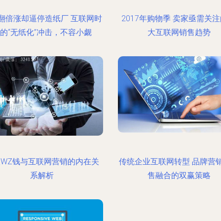
翻倍涨却逼停造纸厂 互联网时
2017年购物季 卖家亟需关注
的“无纸化”冲击，不容小觑
大互联网销售趋势
联WZ钱与互联网营销的内在关
传统企业互联网转型 品牌营
系解析
售融合的双赢策略